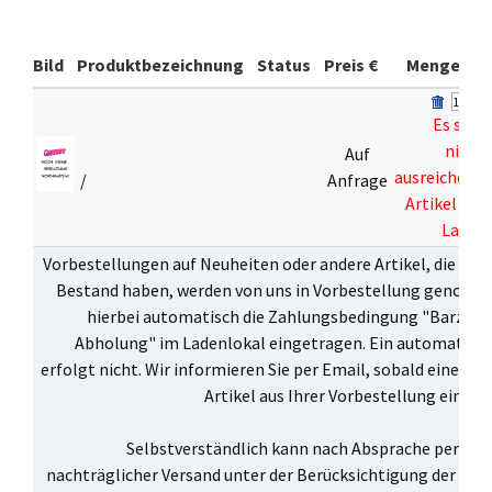
Bild
Produktbezeichnung
Status
Preis €
Menge
Es sind
nicht
Auf
ausreichend
/
Anfrage
Artikel auf
Lager
Vorbestellungen auf Neuheiten oder andere Artikel, die zur 
Bestand haben, werden von uns in Vorbestellung genomme
hierbei automatisch die Zahlungsbedingung "Barzahl
Abholung" im Ladenlokal eingetragen. Ein automatisch
erfolgt nicht. Wir informieren Sie per Email, sobald einer o
Artikel aus Ihrer Vorbestellung eingetr
Selbstverständlich kann nach Absprache per Ema
nachträglicher Versand unter der Berücksichtigung der
Ver