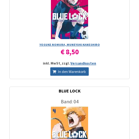
YOSUKE NOMURA, MUNEYUKI KANESHIRO
€ 8,50
inkl. MwSt, zzgl.
Versandkosten
In den Warenkorb
BLUE LOCK
Band: 04