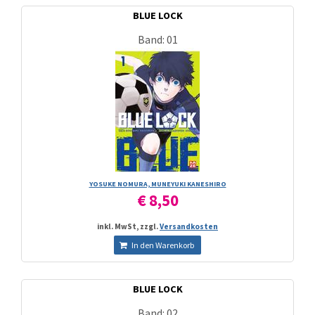
BLUE LOCK
Band: 01
YOSUKE NOMURA, MUNEYUKI KANESHIRO
€ 8,50
inkl. MwSt, zzgl.
Versandkosten
In den Warenkorb
BLUE LOCK
Band: 02