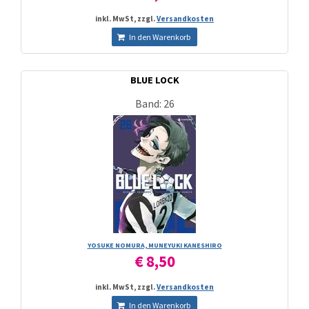
inkl. MwSt, zzgl.
Versandkosten
In den Warenkorb
BLUE LOCK
Band: 26
YOSUKE NOMURA, MUNEYUKI KANESHIRO
€ 8,50
inkl. MwSt, zzgl.
Versandkosten
In den Warenkorb