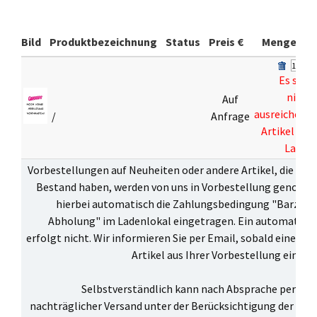
Bild
Produktbezeichnung
Status
Preis €
Menge
Es sind
nicht
Auf
ausreichend
/
Anfrage
Artikel auf
Lager
Vorbestellungen auf Neuheiten oder andere Artikel, die zur 
Bestand haben, werden von uns in Vorbestellung genomme
hierbei automatisch die Zahlungsbedingung "Barzahl
Abholung" im Ladenlokal eingetragen. Ein automatisch
erfolgt nicht. Wir informieren Sie per Email, sobald einer o
Artikel aus Ihrer Vorbestellung eingetr
Selbstverständlich kann nach Absprache per Ema
nachträglicher Versand unter der Berücksichtigung der
Ver