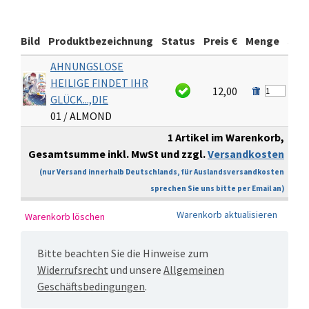
Bild
Produktbezeichnung
Status
Preis €
Menge
Sum
AHNUNGSLOSE
HEILIGE FINDET IHR
12,00
1
GLÜCK...,DIE
01 / ALMOND
1 Artikel im Warenkorb,
Gesamtsumme inkl. MwSt und zzgl.
Versandkosten
€
(nur Versand innerhalb Deutschlands, für Auslandsversandkosten
sprechen Sie uns bitte per Email an)
Bitte beachten Sie die Hinweise zum
Widerrufsrecht
und unsere
Allgemeinen
Geschäftsbedingungen
.