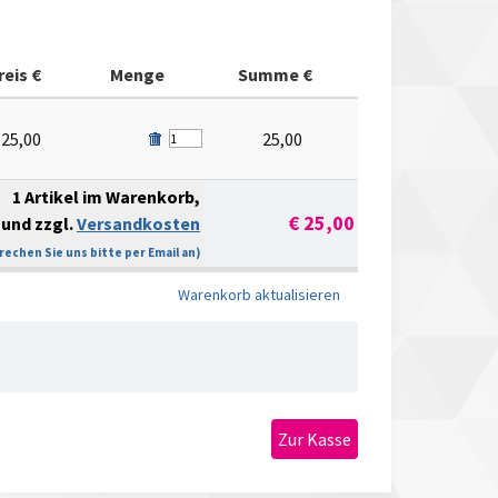
reis €
Menge
Summe €
25,00
25,00
1 Artikel im Warenkorb,
€ 25,00
und zzgl.
Versandkosten
echen Sie uns bitte per Email an)