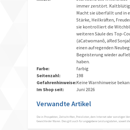
immer zerstört. Kaltblütig
Macht sie überfällt und in 
Stärke, Heilkräften, Freude
sie kontrolliert die Witchb
weiteren Säule des Top-Co
(äCatwomanô, äRed Sonjaô,
einen aufregenden Neubegi
Begeisterung wieder aufle
haben.
Farbe:
farbig
Seitenzahl:
198
Gefahrenhinweise:
Keine Warnhinweise bekan
Im Shop seit:
Juni 2026
Verwandte Artikel
Die in Prospekten, Zeitschriften, Preislisten, dem Internet oder sonstigen
Gewichte der Waren. Dies gilt auch für angegebene Leistungsdaten, soweit 