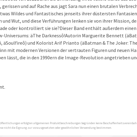
, gerissen und auf Rache aus jagt Sara nun einen brutalen Verbrech
etwas Wildes und Fantastisches jenseits ihrer düstersten Fantasie
n und Wut, und diese Verführungen lenken sie von ihrer Mission, den
lade oder kontrolliert sie sie?Dieser Band enthält außerdem einen 
w-Universums: äThe Darknessô!Autorin Marguerite Bennett (äBat
 äSoulfireô) und Kolorist Arif Prianto (äBatman & The Joker: T
nn mit modernen Versionen der vertrauten Figuren und neuen Han
ben lässt, die in den 1990ern die Image-Revolution angetrieben 
nt.
 Veröffentlichungen erfolgten allgemeinen Produktbeschreibungen begründen keine Beschaffenheitsvereinba
diese nicht die Eignung zur vorausgesetzten oder gewöhnlichen Verwendung bestimmen.