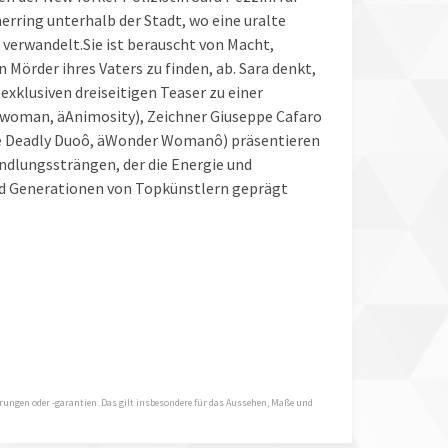
erring unterhalb der Stadt, wo eine uralte
n verwandelt.Sie ist berauscht von Macht,
 Mörder ihres Vaters zu finden, ab. Sara denkt,
exklusiven dreiseitigen Teaser zu einer
woman, äAnimosity), Zeichner Giuseppe Cafaro
he Deadly Duoô, äWonder Womanô) präsentieren
dlungssträngen, der die Energie und
und Generationen von Topkünstlern geprägt
hrungen oder -garantien. Das gilt insbesondere für das Aussehen, Maße und