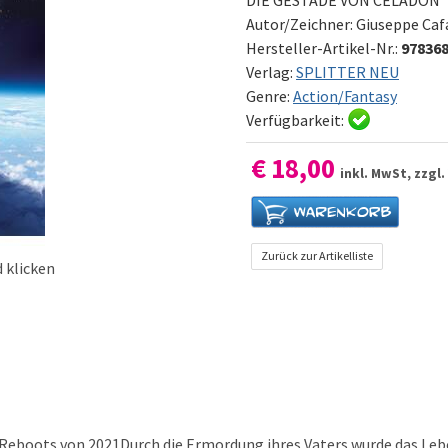
Autor/Zeichner:
Giuseppe Caf
Hersteller-Artikel-Nr.:
97836
Verlag:
SPLITTER NEU
Genre:
Action/Fantasy
Verfügbarkeit:
€ 18,00
inkl. MwSt, zzgl.
Zurück zur Artikelliste
 klicken
eboots von 2021Durch die Ermordung ihres Vaters wurde das Leben