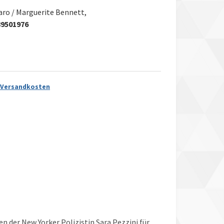
aro / Marguerite Bennett,
89501976
Versandkosten
 der New Yorker Polizistin Sara Pezzini für