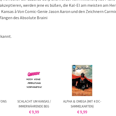
akzeptieren, werden jene es büßen, die Kal-El am meisten am Herz
on Kansas à Von Comic-Genie Jason Aaron und den Zeichnern Carm
Fängen des Absolute Braini
ekannt.
TONS
SCHLACHT UM KANSAS /
ALPHA & OMEGA (MIT 4 DC-
IMMERWÄHRENDE BEG
SAMMELKARTEN)
€ 9,99
€ 9,99