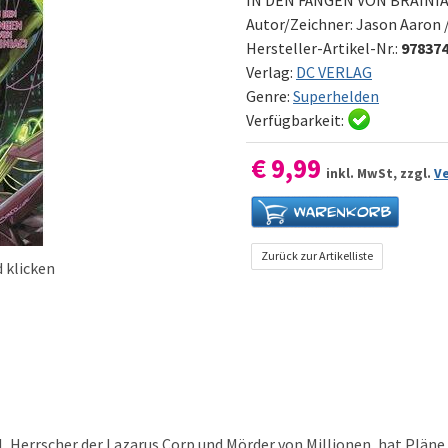
Autor/Zeichner:
Jason Aaron 
Hersteller-Artikel-Nr.:
97837
Verlag:
DC VERLAG
Genre:
Superhelden
Verfügbarkeit:
€ 9,99
inkl. MwSt, zzgl.
V
Zurück zur Artikelliste
 klicken
l, Herrscher der Lazarus Corp und Mörder von Millionen, hat Pläne